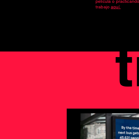
película o practicand
trabajo
aquí.