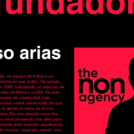
fundado
o arias
ia, su equipo de fútbol y su
amente en ese orden. Ha estado
de 1998, trabajando en algunas de
ndes de México y USA. Ha sido
tivales de creatividad más
mundial y está convencido de que
 la gente correcta es el mix
tria. Por eso decidió crear the
no está pensando una idea para
mente está leyendo, escribiendo,
o música, viajando, viendo una