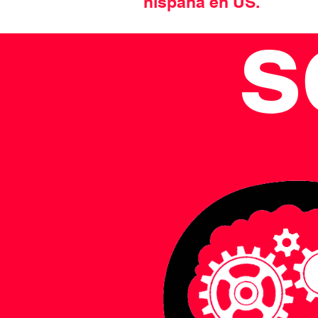
hispana en US.
s