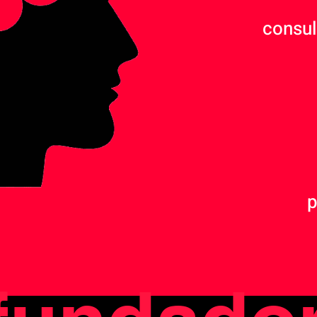
consul
p